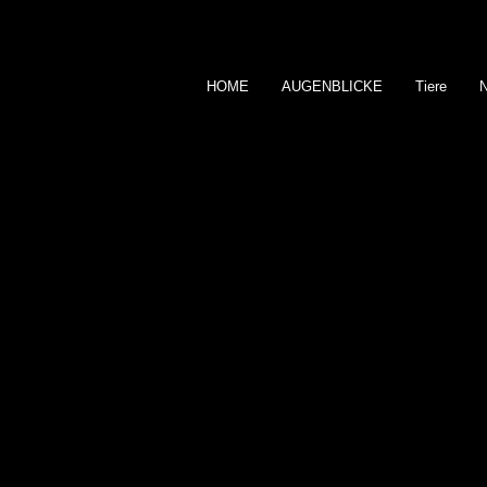
HOME
AUGENBLICKE
Tiere
MAX SCHOLZ
F O T O G R A F I E
PORTRÄT