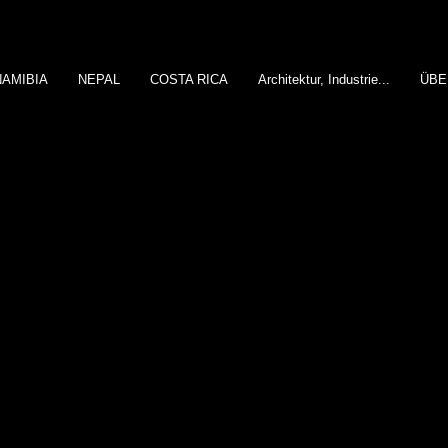
NAMIBIA
NEPAL
COSTA RICA
Architektur, Industrie...
ÜBE
© Copyright Stefan Brusius